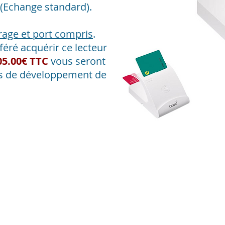
 (Echange standard).
trage et port compris
.
féré acquérir ce lecteur
05.00€ TTC
vous seront
ais de développement de
Passer commande d'un lecteur