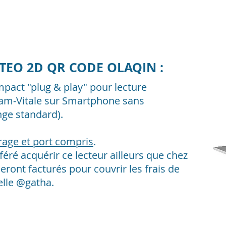
LITEO 2D QR CODE OLAQIN :
act "plug & play" pour lecture
sam-Vitale sur Smartphone sans
nge standard).
trage et port compris
.
féré acquérir ce lecteur
ailleurs que chez
seront
facturés pour c
ouvrir les frais de
elle @gatha.