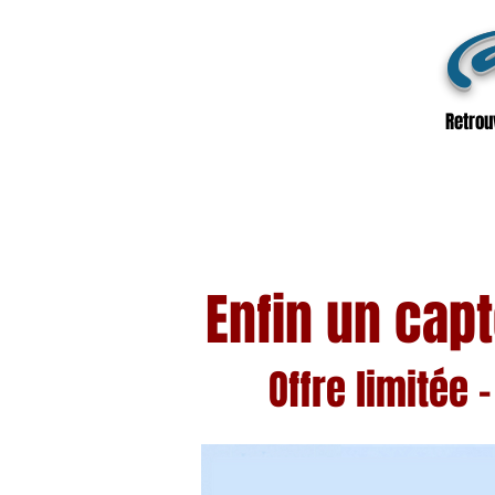
@
Retrou
Enfin un capt
Offre limité
e 