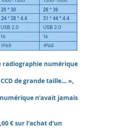
 de radiographie numérique
 CCD de grande taille… »,
e num
ériq
ue n’avait jamais
00 € sur l'achat d'un