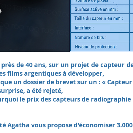
y a près de 40 ans, sur un projet de capteur
 des films argentiques à développer,
oque un dossier de brevet sur un : « Capteur
urprise, a été rejeté,
urquoi le prix d
es capteurs de radiographi
té Agatha vous propose d'économiser 3.000,