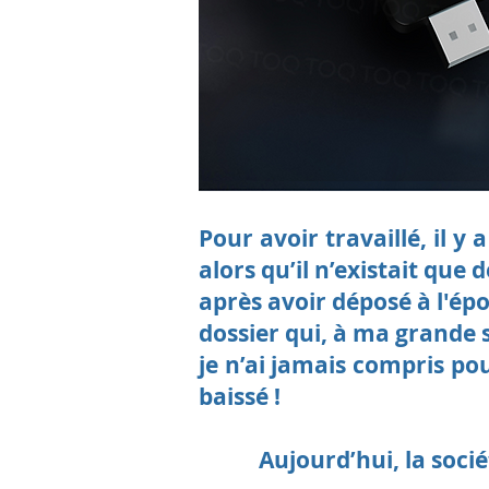
Pour avoir travaillé, il 
alors qu’il n’existait que
après avoir déposé à l'ép
dossier qui, à ma grande s
je n’ai jamais compris po
baissé !
Aujourd’hui, la socié