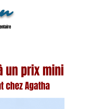
en
entaire
à un prix mini
t chez
Agatha