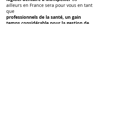
ailleurs en France sera pour vous en tant
que
professionnels de la santé, un gain
temps considérable pour la gestion de
tous cabinets dentaires.
Alors n'hésitez pas à contacter
AGATHA
Seven @7
les
specialistes de la création
de logiciel dentaires pour les cabinets
dentaires.
Contactez nous
Mentions légales
Copyright© @gatha Seven Logiciel
dentaire dentiste 2023 - Tous droits
réservés - All rights reserved