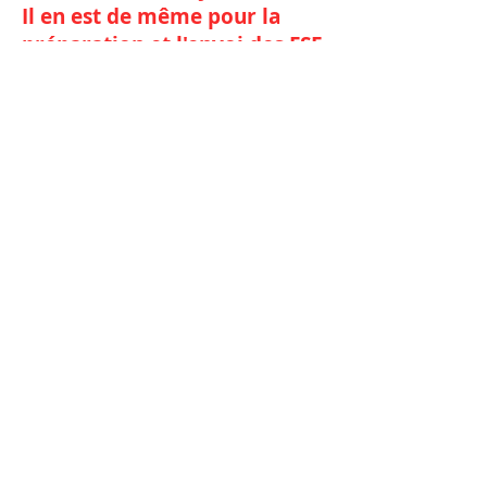
Il en est de même pour la
préparation et l'envoi des FSE
C'est le
moment de
faire le bon
choix pour
1.490 € ttc
seulement !