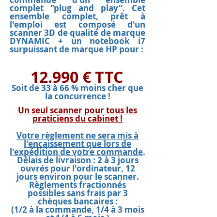
complet "plug and play". Cet
ensemble complet, prêt à
l'emploi est composé d'un
scanner 3D de qualité de marque
DYNAMIC + un notebook i7
surpuiss
ant de marque HP pour :
12.
990 € TTC
S
oit de 33 à 66 % moins cher que
la concurrence !
Un seul scanner pour tous les
praticiens du cabinet !
Votre règlement ne sera mis à
l'encaissement que lors de
l'expédition de votre commande
.
Délais de livraison
: 2 à 3 jours
ouvrés pour l'ordinateur, 12
jours environ pour
le scanner.
Règlements fractionnés
possibles sans frais par 3
chèques bancaires :
(1/2 à la commande, 1/4 à 3 mois