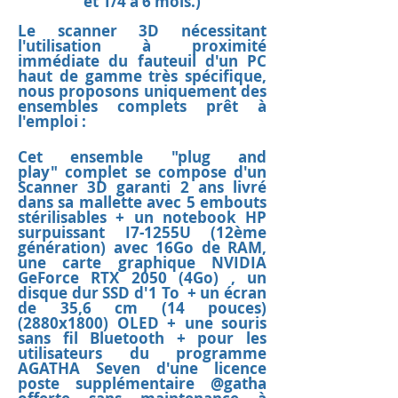
et 1/4 à 6 mois.)
Le scanner 3D nécessitant
l'utilisation à proximité
immédiate du
fauteuil d'un PC
haut de gamme très spécifique,
nous proposons uniquement des
ense
mbles complets prêt à
l'emploi :
Cet ensemble "
plug and
play"
compl
et se compose d'un
Scanner 3D garanti 2 ans livré
dans sa mallette avec 5
embouts
stérilisables
+ un notebook HP
surpuissant
I7-1255U (12
ème
génération)
avec 16Go de RAM,
une carte graphique NV
IDIA
GeF
orce RT
X 2050 (4Go) , un
disque dur SSD d'1 To + un écran
de 35,6 cm (14 pouces)
(2880x1800) OLED + une souris
sans fil
Bluetooth
+ pour les
utilisateurs du programme
AGATHA Seven d'une licence
poste supplémentaire @gatha