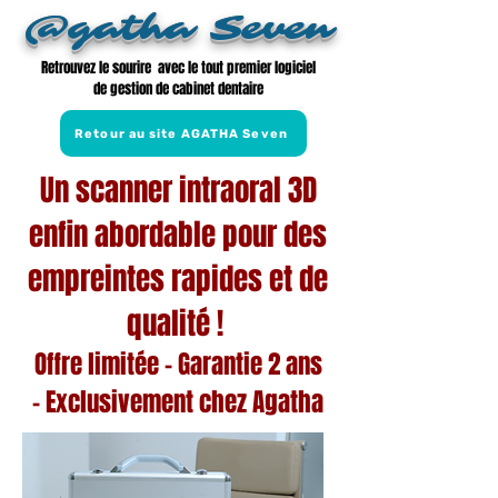
@gatha Seven
Retrouvez le sourire avec le tout premier logiciel
de gestion de cabinet dentaire
Retour au site AGATHA Seven
Un scanner intraoral 3D
enfin abordable pour des
empreintes rapides et de
qualité !
Offre limité
e - Garantie 2 ans
-
Exclusivement chez
Agatha